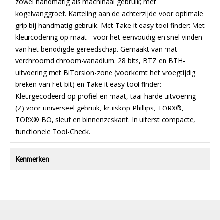
zowel handmatig als machinaal gebruik; met
kogelvanggroef. Karteling aan de achterzijde voor optimale
grip bij handmatig gebruik. Met Take it easy tool finder: Met
kleurcodering op maat - voor het eenvoudig en snel vinden
van het benodigde gereedschap. Gemaakt van mat
verchroomd chroom-vanadium. 28 bits, BTZ en BTH-
uitvoering met BiTorsion-zone (voorkomt het vroegtijdig
breken van het bit) en Take it easy tool finder:
Kleurgecodeerd op profiel en maat, taai-harde uitvoering
(Z) voor universeel gebruik, kruiskop Phillips, TORX®,
TORX® BO, sleuf en binnenzeskant. In uiterst compacte,
functionele Tool-Check.
Kenmerken
WERA TOOL-CHECK PLUS-1 39-DELIG
gereedschapsopname: 4-kant (1/4")