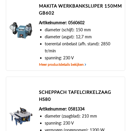
MAKITA WERKBANKSLIJPER 150MM
GB602
Artikelnummer: 0560602
diameter (schijf): 150 mm
diameter (asgat): 12,7 mm
toerental onbelast (afh. stand): 2850
tr/min
spanning: 230 V
Meer productdetails bekijken
SCHEPPACH TAFELCIRKELZAAG
HS80
Artikelnummer: 0581334
diameter (zaagblad): 210 mm
spanning: 230 V
vermogen (opgenomen): 1200 W