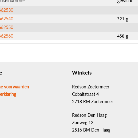
rtikelnummer
gewicht
662530
321 g
662540
662550
458 g
662560
e
Winkels
e voorwaarden
Redson Zoetermeer
erklaring
Cobaltstraat 4
2718 RM Zoetermeer
Redson Den Haag
Zonweg 12
2516 BM Den Haag