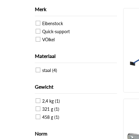
Merk
Eibenstock
Quick-support
VÖlkel
Materiaal
staal (4)
Gewicht
2,4 kg (1)
321 g (1)
458 g (1)
Norm