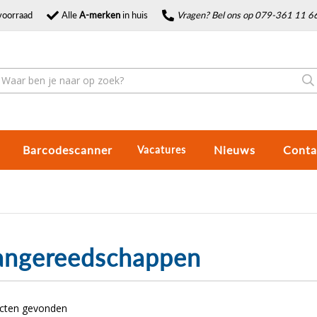
voorraad
Alle
A-merken
in huis
Vragen? Bel ons op 079-361 11 6
Barcodescanner
Nieuws
Conta
Vacatures
angereedschappen
ucten gevonden