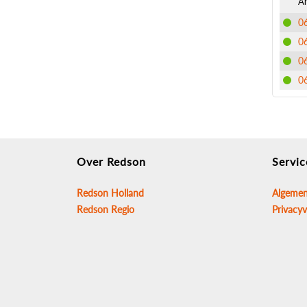
A
0
0
0
0
Over Redson
Servic
Redson Holland
Algemen
Redson Regio
Privacyv