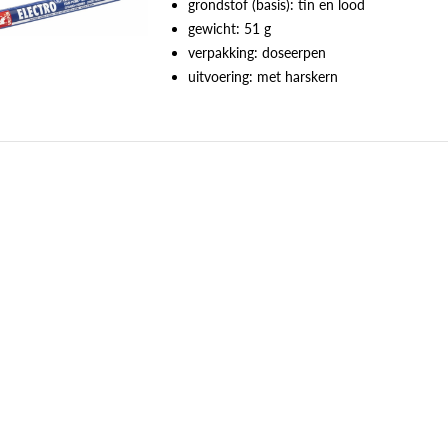
grondstof (basis): tin en lood
gewicht: 51 g
verpakking: doseerpen
uitvoering: met harskern