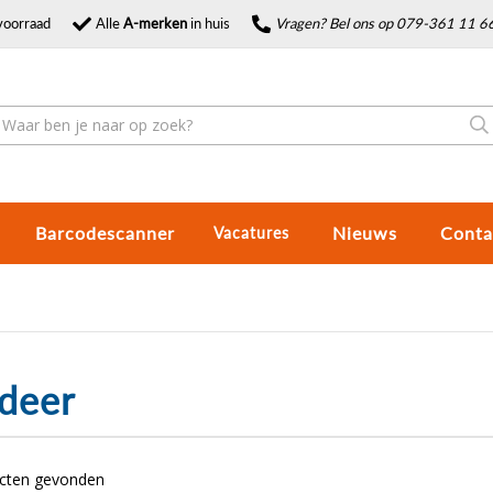
voorraad
Alle
A-merken
in huis
Vragen? Bel ons op 079-361 11 6
Barcodescanner
Nieuws
Conta
Vacatures
deer
ucten gevonden