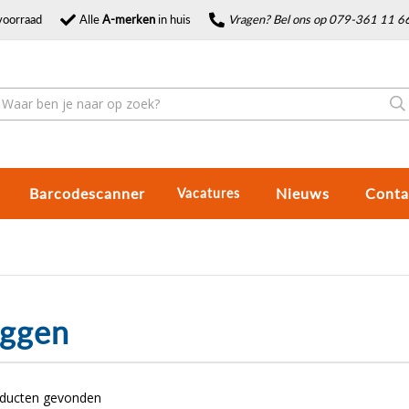
voorraad
Alle
A-merken
in huis
Vragen? Bel ons op 079-361 11 6
Barcodescanner
Nieuws
Conta
Vacatures
uggen
oducten gevonden