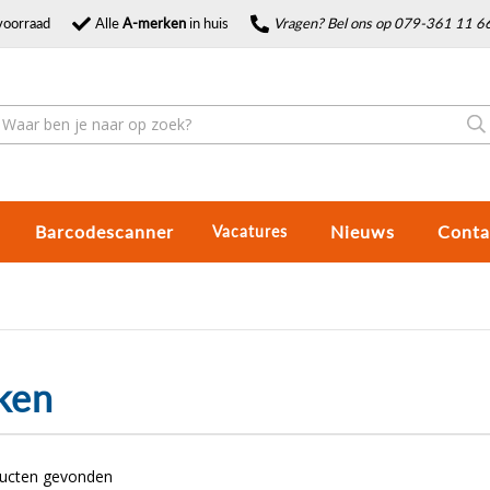
voorraad
Alle
A-merken
in huis
Vragen? Bel ons op 079-361 11 6
Barcodescanner
Nieuws
Conta
Vacatures
ken
ducten gevonden