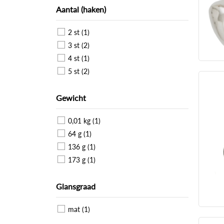
Aantal (haken)
2 st (1)
3 st (2)
4 st (1)
5 st (2)
Gewicht
0,01 kg (1)
64 g (1)
136 g (1)
173 g (1)
Glansgraad
mat (1)