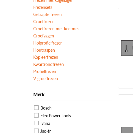
Frezen met kogellager
Frezensets
Getrapte frezen
Groeffrezen
Groeffrezen met keermes
Groefzagen
Holprofielfrezen
Houtraspen
Kopieerfrezen
Kwartrondfrezen
Profielfrezen
V-groeffrezen
Merk
Bosch
Flex Power Tools
Ivana
Jso-tr