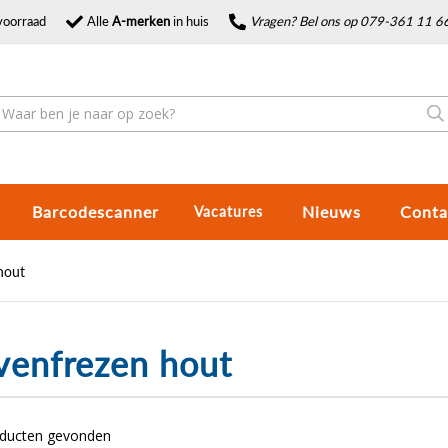
voorraad
Alle
A-merken
in huis
Vragen? Bel ons op 079-361 11 6
Barcodescanner
Nieuws
Conta
Vacatures
hout
venfrezen hout
oducten gevonden