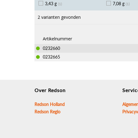
3,43 g
7,08 g
(1)
(1)
2 varianten gevonden
20 mm
1 mm
30 mm
(1)
(1)
(1)
Artikelnummer
0232660
0232665
Over Redson
Servic
Redson Holland
Algemen
Redson Regio
Privacyv