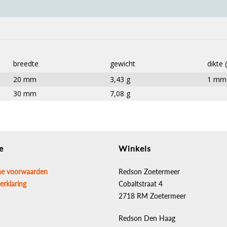
breedte
gewicht
dikte 
20 mm
3,43 g
1 mm
30 mm
7,08 g
e
Winkels
e voorwaarden
Redson Zoetermeer
erklaring
Cobaltstraat 4
2718 RM Zoetermeer
Redson Den Haag