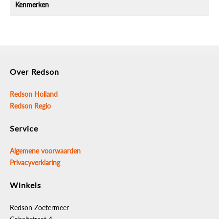
Kenmerken
GARDENA STROOIWAGEN L (12,5 LTR
CONTAINERCAP.)
materiaal: kunststof
verpakt per: 1 st
Over Redson
Redson Holland
Redson Regio
Service
Algemene voorwaarden
Privacyverklaring
Winkels
Redson Zoetermeer