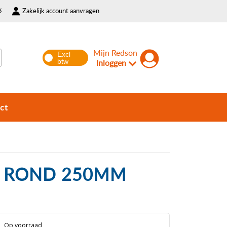
6
Zakelijk account aanvragen
Mijn Redson
Inloggen
ct
RS ROND 250MM
Op voorraad