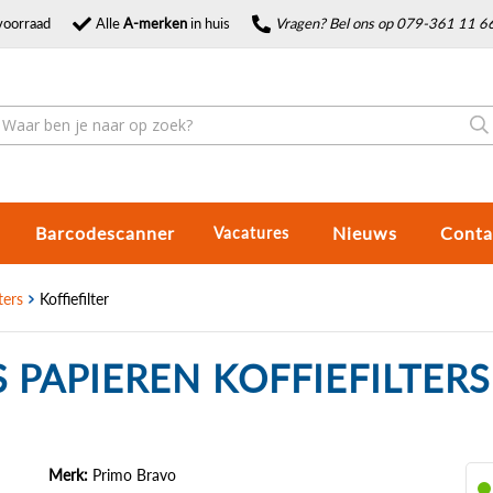
voorraad
Alle
A-merken
in huis
Vragen? Bel ons op 079-361 11 6
Barcodescanner
Nieuws
Conta
Vacatures
ters
Koffiefilter
S PAPIEREN KOFFIEFILTE
Merk:
Primo Bravo