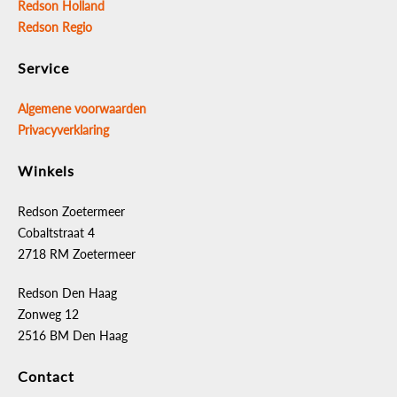
Redson Holland
Redson Regio
Service
Algemene voorwaarden
Privacyverklaring
Winkels
Redson Zoetermeer
Cobaltstraat 4
2718 RM Zoetermeer
Redson Den Haag
Zonweg 12
2516 BM Den Haag
Contact