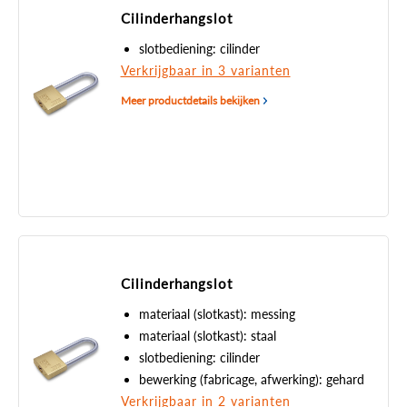
Cilinderhangslot
slotbediening: cilinder
Verkrijgbaar in 3 varianten
Meer productdetails bekijken
Cilinderhangslot
materiaal (slotkast): messing
materiaal (slotkast): staal
slotbediening: cilinder
bewerking (fabricage, afwerking): gehard
Verkrijgbaar in 2 varianten