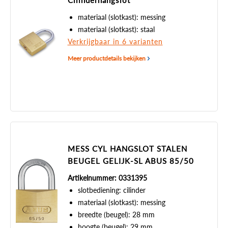
Cilinderhangslot
materiaal (slotkast): messing
materiaal (slotkast): staal
Verkrijgbaar in 6 varianten
Meer productdetails bekijken
MESS CYL HANGSLOT STALEN
BEUGEL GELIJK-SL ABUS 85/50
Artikelnummer: 0331395
slotbediening: cilinder
materiaal (slotkast): messing
breedte (beugel): 28 mm
hoogte (beugel): 29 mm