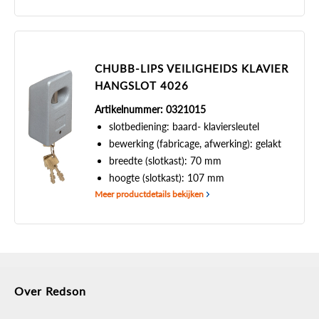
CHUBB-LIPS VEILIGHEIDS KLAVIER
HANGSLOT 4026
Artikelnummer: 0321015
slotbediening: baard- klaviersleutel
bewerking (fabricage, afwerking): gelakt
breedte (slotkast): 70 mm
hoogte (slotkast): 107 mm
Meer productdetails bekijken
Over Redson