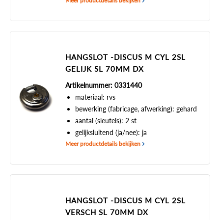
Meer productdetails bekijken
HANGSLOT -DISCUS M CYL 2SL
GELIJK SL 70MM DX
Artikelnummer: 0331440
materiaal: rvs
bewerking (fabricage, afwerking): gehard
aantal (sleutels): 2 st
gelijksluitend (ja/nee): ja
Meer productdetails bekijken
HANGSLOT -DISCUS M CYL 2SL
VERSCH SL 70MM DX