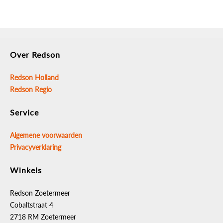
IVANA DOPPENDOOS 94-DELIG 1/2"+1/4"
uitvoering: combi
Over Redson
Redson Holland
Redson Regio
Service
Algemene voorwaarden
Privacyverklaring
Winkels
Redson Zoetermeer
Cobaltstraat 4
2718 RM Zoetermeer