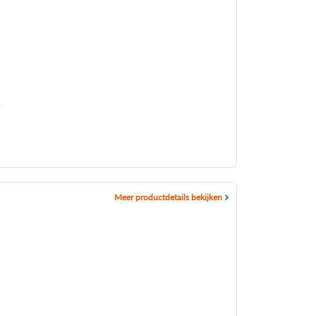
m
5
Meer productdetails bekijken
m