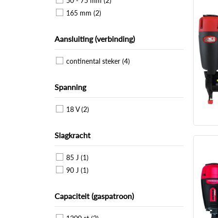
50 - 75 mm (2)
165 mm (2)
Aansluiting (verbinding)
continental steker (4)
Spanning
18 V (2)
Slagkracht
85 J (1)
90 J (1)
Capaciteit (gaspatroon)