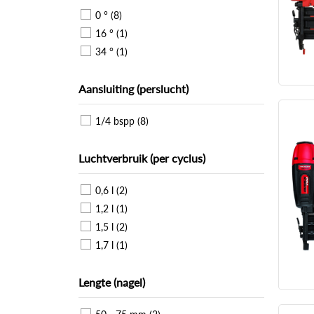
0 ° (8)
16 ° (1)
34 ° (1)
Aansluiting (perslucht)
1/4 bspp (8)
Luchtverbruik (per cyclus)
0,6 l (2)
1,2 l (1)
1,5 l (2)
1,7 l (1)
Lengte (nagel)