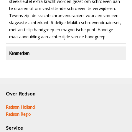
steeksleutel extra kracht worden gezet om schroeven aan
te draaien of om vastzittende schroeven te verwijderen.
Tevens zijn de krachtschroevendraaiers voorzien van een
slagvaste achterkant. 6-delige Makita schroevendraaierset,
met anti-slip handgreep en magnetische punt. Handige
maataanduiding aan achterzijde van de handgreep.
Kenmerken
MAKITA SCHROEVENDRAAIERSET 6-DELIG E-1350
verpakt per: 1 st
Over Redson
Redson Holland
Redson Regio
Service