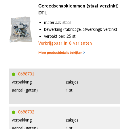
Gereedschapklemmen (staal verzinkt)
DTL
materiaal: staal
bewerking (fabricage, afwerking): verzinkt
verpakt per: 25 st
Verkrijgbaar in 8 varianten
Meer productdetails bekijken
0698701
verpakking:
zak(je)
aantal (gaten):
1 st
0698702
verpakking:
zak(je)
aantal (gaten):
1 st