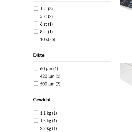
1 st (3)
5 st (2)
6 st (1)
8 st (1)
10 st (5)
Dikte
60 µm (1)
420 µm (1)
500 µm (7)
Gewicht
1,1 kg (1)
1,5 kg (1)
2,2 kg (1)