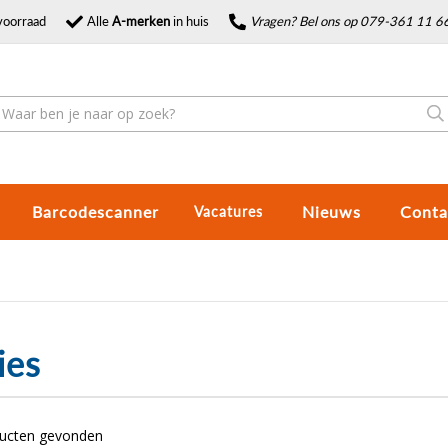
voorraad
Alle
A-merken
in huis
Vragen? Bel ons op 079-361 11 6
Barcodescanner
Nieuws
Conta
Vacatures
ies
ducten gevonden