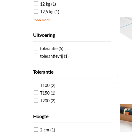
12 kg (1)
12,5 kg (1)
Toon meer
Uitvoering
tolerantie (5)
tolerantievrij (1)
Tolerantie
T100 (2)
T150 (1)
T200 (2)
Hoogte
2 cm (1)